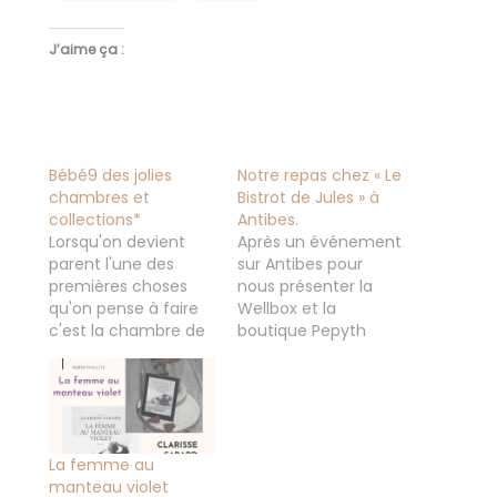
J’aime ça :
Bébé9 des jolies
Notre repas chez « Le
chambres et
Bistrot de Jules » à
collections*
Antibes.
Lorsqu'on devient
Après un événement
parent l'une des
sur Antibes pour
premières choses
nous présenter la
qu'on pense à faire
Wellbox et la
c'est la chambre de
boutique Pepyth
notre bébé, c'est vrai
Avec ma sœur on a
que c'est là où il va
décidé d'en profiter
passer le plus de
et de rester sur
temps et il faut qu'il
Antibes pour manger
se sente vraiment le
et nous sommes
mieux possible,
allées chez "Le Bistrot
La femme au
qu'elle soit aussi
de Jules" Notre repas
manteau violet