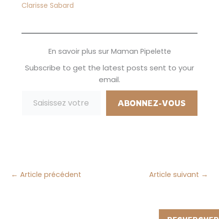
fonctionnelle pour
chez "Le Bistrot de
Clarisse Sabard
papa et maman,
Jules" à Antibes. Je
qu'elle soit…
savais qu'on…
En savoir plus sur Maman Pipelette
Subscribe to get the latest posts sent to your
email.
Saisissez votre adresse e-mail…
ABONNEZ-VOUS
←
Article précédent
Article suivant
→
Rechercher