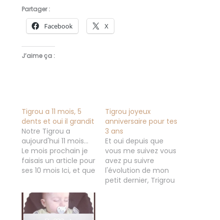
Partager :
Facebook
X
J’aime ça :
Tigrou a 11 mois, 5
Tigrou joyeux
dents et oui il grandit
anniversaire pour tes
Notre Tigrou a
3 ans
aujourd'hui 11 mois...
Et oui depuis que
Le mois prochain je
vous me suivez vous
faisais un article pour
avez pu suivre
ses 10 mois Ici, et que
l'évolution de mon
de changement en
petit dernier, Trigrou
seulement un mois.
( Stitch avait 18
Tigrou a maintenant
mois) vous avez été
5 dents et se
là pour l'annonce,
déplace dans la
mais aussi pendant