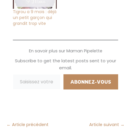
maison à quatre
ma grossesse. En
pattes où à deux
effet, je vous ai
Tigrou a 9 mois : déjà
avec son
raconté mon
un petit garçon qui
pousse/pousse, il
accouchement/sa
grandit trop vite
mange toujours
naissance, sa
comme…
première année et
maintenant il a déjà
trois ans...…
En savoir plus sur Maman Pipelette
Subscribe to get the latest posts sent to your
email.
Saisissez votre adresse e-mail…
ABONNEZ-VOUS
←
Article précédent
Article suivant
→