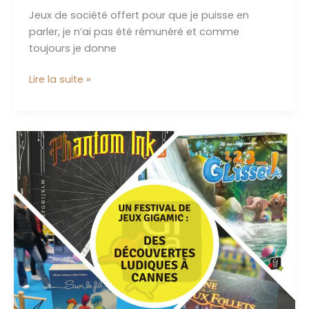
Jeux de société offert pour que je puisse en
parler, je n’ai pas été rémunéré et comme
toujours je donne
Top
Lire la suite »
trumps
battle
mat
Dragon
Ball
super
:
jouez
avec
vos
héros
préférés