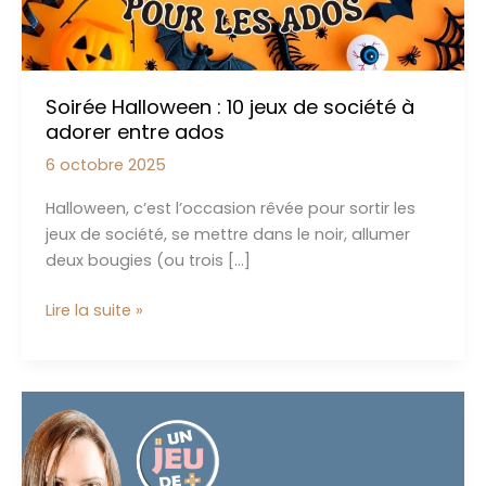
Soirée Halloween : 10 jeux de société à
adorer entre ados
6 octobre 2025
Halloween, c’est l’occasion rêvée pour sortir les
jeux de société, se mettre dans le noir, allumer
deux bougies (ou trois […]
Soirée
Lire la suite »
Halloween
:
10
jeux
de
société