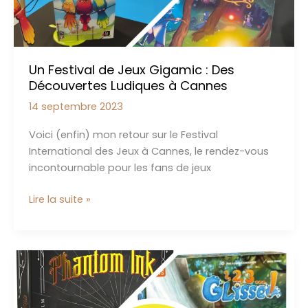
Un Festival de Jeux Gigamic : Des
Découvertes Ludiques à Cannes
14 septembre 2023
Voici (enfin) mon retour sur le Festival
International des Jeux à Cannes, le rendez-vous
incontournable pour les fans de jeux
Un
Lire la suite »
Festival
de
Jeux
Gigamic
:
Des