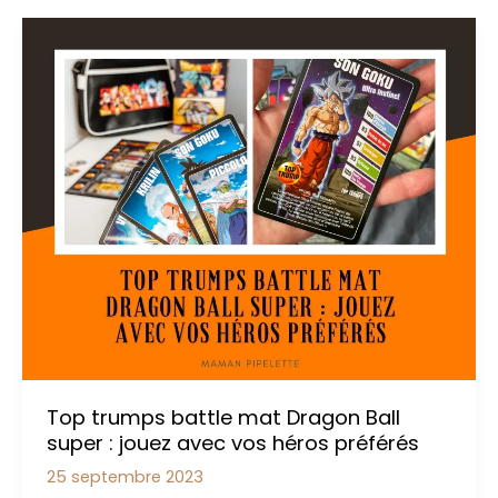
en
famille
:
avis,
conseils
et
bons
plans
Top trumps battle mat Dragon Ball
super : jouez avec vos héros préférés
25 septembre 2023