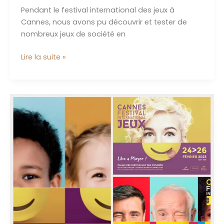
Pendant le festival international des jeux à
Cannes, nous avons pu découvrir et tester de
nombreux jeux de société en
Nous
Lire la suite »
avons
testé
;
La
planche
des
pirates,
les
clés
magiques
et
le
grand