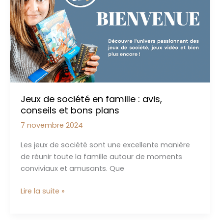
à
adorer
entre
ados
Jeux de société en famille : avis,
conseils et bons plans
7 novembre 2024
Les jeux de société sont une excellente manière
de réunir toute la famille autour de moments
conviviaux et amusants. Que
Jeux
Lire la suite »
de
société