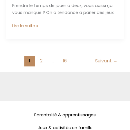
Prendre le temps de jouer à deux, vous aussi ça
vous manque ? On a tendance à parler des jeux
Jouez
Lire la suite »
à
deux
à
Qawale
1
2
…
16
Suivant
→
Parentalité & apprentissages
Jeux & activités en famille