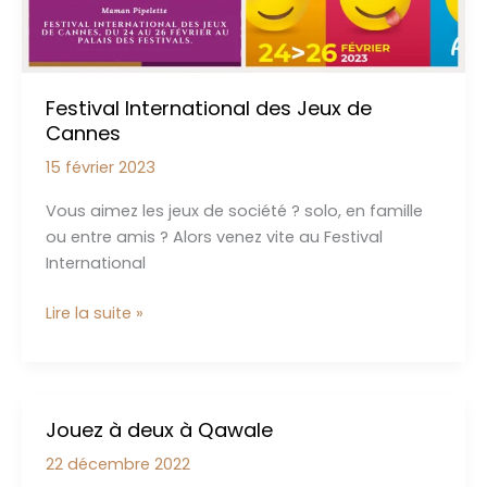
méchant
monstre
Festival International des Jeux de
Cannes
15 février 2023
Vous aimez les jeux de société ? solo, en famille
ou entre amis ? Alors venez vite au Festival
International
Festival
Lire la suite »
International
des
Jeux
de
Jouez à deux à Qawale
Cannes
22 décembre 2022