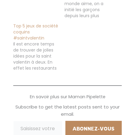
monde aime, on a
initié les garçons
depuis leurs plus
jeunes âges, entre
Top 5 jeux de société
les différents jouets,
coquins
les figurines, les
#saintvalentin
dessins animés et
Il est encore temps
maintenant les livres
de trouver de jolies
comme vous avez
idées pour la saint
pu le voir dans ma
valentin à deux. En
PAL de Juin On a pu
effet les restaurants
en recevoir trois
sont fermés, après
différents…
18h on ne peut pas
faire une balade en
amoureux. Il faut
En savoir plus sur Maman Pipelette
donc faire preuve
d'imagination et ça
Subscribe to get the latest posts sent to your
tombe bien, voici les
email.
jeux de société
Saisissez votre adresse e-mail…
coquin
#saintvalentin Cela…
ABONNEZ-VOUS