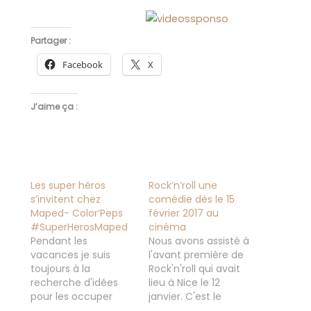
Partager :
Facebook
X
J’aime ça :
Les super héros
Rock’n’roll une
s’invitent chez
comédie dès le 15
Maped- Color’Peps
février 2017 au
#SuperHerosMaped
cinéma
Pendant les
Nous avons assisté à
vacances je suis
l'avant première de
toujours à la
Rock'n'roll qui avait
recherche d'idées
lieu à Nice le 12
pour les occuper
janvier. C'est le
avec des petits
dernier film de