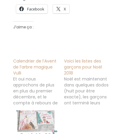
Facebook
X
J’aime ça :
Calendrier de l’Avent
Voici les listes des
de l’arbre magique
garçons pour Noël
Vulli
2018
Et oui nous
Noël est maintenant
approchons de plus
dans quelques dodos
en plus du premier
(huit pour être
décembre, et le
exacte), les garçons
compte à rebours de
ont terminé leurs
Noël pourra alors
listes au papa Noël
commencer... Et je
depuis plusieurs
vous laisse imaginer
semaines. Comme
la hâte de mes
chaque année
enfants Ils me
j'essaye de trouver