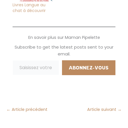
demandent
un maximum de
Livres Langue au
combien de dodos
bons plans pour les
chat à découvrir
avant Noël, d'ailleurs
jeux, jouets que les
je suis en train de
garçons ont choisis...
leur préparer un
On a fait plusieurs
compte à…
boutiques, j'ai aussi
En savoir plus sur Maman Pipelette
comparé…
Subscribe to get the latest posts sent to your
email.
Saisissez votre adresse e-mail…
ABONNEZ-VOUS
←
Article précédent
Article suivant
→