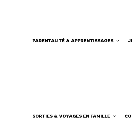
Aller
au
contenu
PARENTALITÉ & APPRENTISSAGES
J
SORTIES & VOYAGES EN FAMILLE
CO