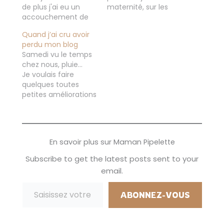
de plus j'ai eu un
maternité, sur les
accouchement de
indispensables pour
rêve !! Le jour où je
bien accueillir bébé!
Quand j’ai cru avoir
suis devenue
Je ne vous avais pas
perdu mon blog
maman pour la
encore parlé du
Samedi vu le temps
deuxième fois... Bon
siège auto qui est
chez nous, pluie...
j'ai quand même
pour moi l'un des
Je voulais faire
"douillé" hein les
achats les plus
quelques toutes
contractions ça ne
importants pour le
petites améliorations
fait pas du bien...
retour de la
sur le blog. Bon au
Mais une fois la…
maternité
début j'avais prévu
justement....…
de profiter de ma
soirée pour lire, me
En savoir plus sur Maman Pipelette
détendre, en plus on
passait le week-
Subscribe to get the latest posts sent to your
end dans la maison
email.
de mes parents. Et
Saisissez votre adresse e-mail…
en plus les enfants
étaient tranquilles,
ABONNEZ-VOUS
mais au lieu…