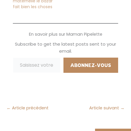
maternelle le bazar
d'en savoir un peu
on a prévu de
fait bien les choses
plus sur cette
nombreuses
méthode. Comme
activités en extérieur
beaucoup d'enfants
pendant…
Stitch a hâte de…
En savoir plus sur Maman Pipelette
Subscribe to get the latest posts sent to your
email.
Saisissez votre adresse e-mail…
ABONNEZ-VOUS
←
Article précédent
Article suivant
→