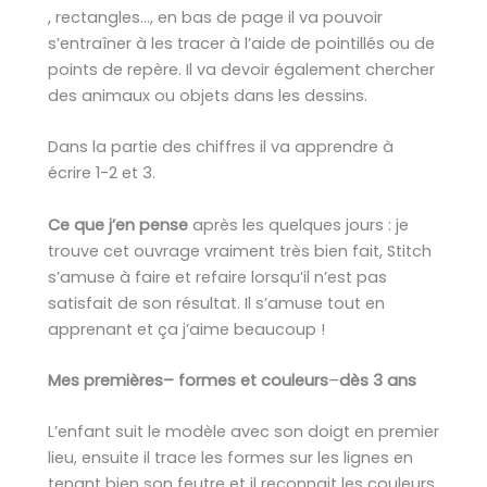
, rectangles…, en bas de page il va pouvoir
s’entraîner à les tracer à l’aide de pointillés ou de
points de repère. Il va devoir également chercher
des animaux ou objets dans les dessins.
Dans la partie des chiffres il va apprendre à
écrire 1-2 et 3.
Ce que j’en pense
après les quelques jours : je
trouve cet ouvrage vraiment très bien fait, Stitch
s’amuse à faire et refaire lorsqu’il n’est pas
satisfait de son résultat. Il s’amuse tout en
apprenant et ça j’aime beaucoup !
Mes premières
–
f
o
r
m
e
s
et
c
o
u
l
e
u
r
s
–
dès 3 ans
L’enfant suit le modèle avec son doigt en premier
lieu, ensuite il trace les formes sur les lignes en
tenant bien son feutre et il reconnait les couleurs