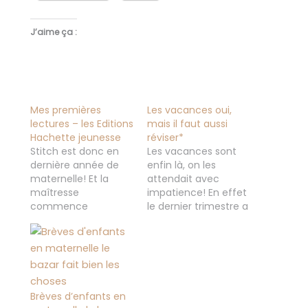
J’aime ça :
Mes premières
Les vacances oui,
lectures – les Editions
mais il faut aussi
Hachette jeunesse
réviser*
Stitch est donc en
Les vacances sont
dernière année de
enfin là, on les
maternelle! Et la
attendait avec
maîtresse
impatience! En effet
commence
le dernier trimestre a
doucement à les
été rude pour les
emmener vers la
garçons, ils étaient
lecture (avec les
vraiment fatigués! Et
alphas) je vous en
je dois dire que moi
parlerais très bientôt,
aussi de les voir
vu que je suis
comme ça! Bon
Brèves d’enfants en
justement en train
attention même si