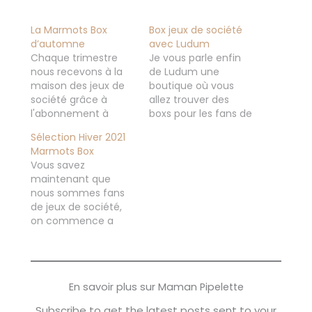
La Marmots Box
Box jeux de société
d’automne
avec Ludum
Chaque trimestre
Je vous parle enfin
nous recevons à la
de Ludum une
maison des jeux de
boutique où vous
société grâce à
allez trouver des
l'abonnement à
boxs pour les fans de
la box Ludum
jeux de société, mais
Sélection Hiver 2021
Marmots que l'on
pas que! Vous le
Marmots Box
nous a offert. C'est
savez, les jeux de
Vous savez
une jolie box
société ont une très
maintenant que
destinée aux enfants
grande place chez
nous sommes fans
entre 4 et 8 ans ou
nous, on y joue tout
de jeux de société,
l'on retrouve deux
le temps, en famille,
on commence a
jeux de société.
entre amis... il y…
avoir une sacrée
Après vous
collection! J'adore
commencez à
recevoir la box de
connaitre vu que je…
Ludum tous les
En savoir plus sur Maman Pipelette
trimestres! Et ainsi
découvrir leur
Subscribe to get the latest posts sent to your