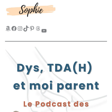
Amazon
Facebook
Instagram
TikTok
Pinterest
Threads
YouTube