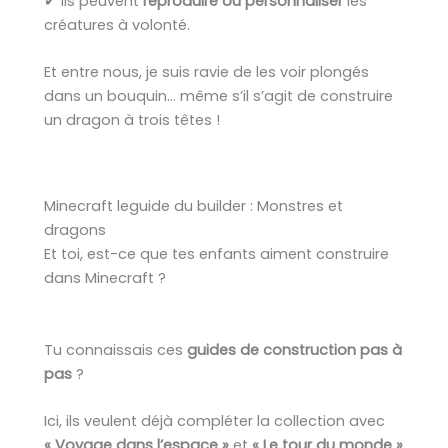
✔ Ils peuvent
reproduire ou personnaliser
les
créatures à volonté.
Et entre nous, je suis ravie de les voir plongés
dans un bouquin… même s’il s’agit de construire
un dragon à trois têtes !
Minecraft leguide du builder : Monstres et
dragons
Et toi, est-ce que tes enfants aiment construire
dans Minecraft ?
Tu connaissais ces
guides de construction pas à
pas
?
Ici, ils veulent déjà compléter la collection avec
« Voyage dans l’espace »
et
« Le tour du monde »