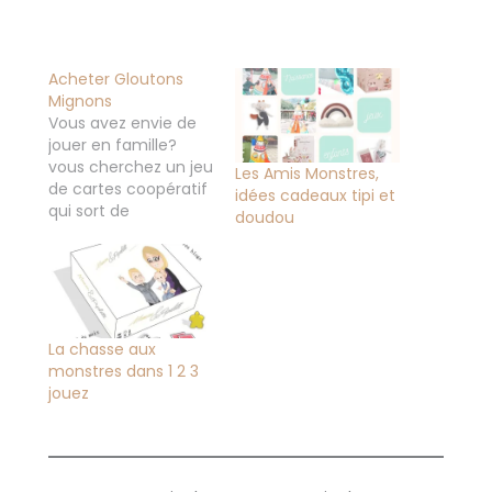
Acheter Gloutons
Mignons
Vous avez envie de
jouer en famille?
vous cherchez un jeu
Les Amis Monstres,
de cartes coopératif
idées cadeaux tipi et
qui sort de
doudou
l'ordinaire? Alors vous
n'allez pas être déçu
ry n'hésitez pas à
acheter Gloutons
Mignons En effet,
vous allez explorer le
La chasse aux
grenier de votre
monstres dans 1 2 3
grand père et vous
jouez
allez faire la
rencontre de
monstres…