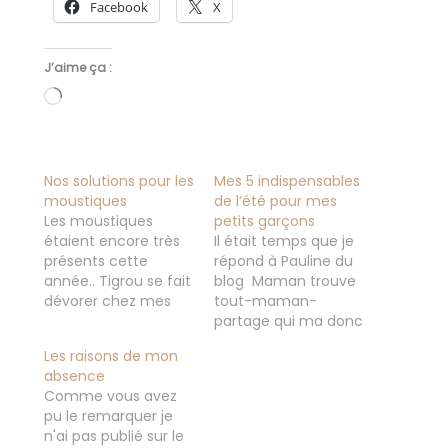
Facebook
X
J’aime ça :
Chargement…
Nos solutions pour les
Mes 5 indispensables
moustiques
de l’été pour mes
Les moustiques
petits garçons
étaient encore très
Il était temps que je
présents cette
répond à Pauline du
année.. Tigrou se fait
blog Maman trouve
dévorer chez mes
tout-maman-
parents en début de
partage qui ma donc
saison (c'est notre
demandé mes 5
Les raisons de mon
anti-moustiques
indispensables de
absence
naturel le pauvre).
l'été pour mes petits
Comme vous avez
Bon heureusement
garçons de 3 et 1 an.
pu le remarquer je
entre-temps j'ai reçu
Et j'ai beaucoup de
n'ai pas publié sur le
de la part de
point commun avec