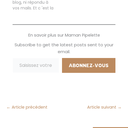
blog, ni répondu à
Parakito, des
son article d'ailleurs!!
vos mails. Et c 'est la
bracelets pour les
Pour la naissance
première fois en 7
garçons mais aussi
Tigrou je me suis
ans que cela arrive!
pour moi, une édition
offert l'ergobaby et
Mais j'ai eu besoin de
limitée que je
c'est vrai que…
décrocher, même si
trouve…
En savoir plus sur Maman Pipelette
écrire est pour moi
devenu au fil des
Subscribe to get the latest posts sent to your
années une véritable
email.
passion.…
Saisissez votre adresse e-mail…
ABONNEZ-VOUS
←
Article précédent
Article suivant
→