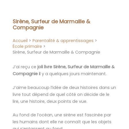
Aller
au
contenu
Sirène, Surfeur de Marmaille &
Compagnie
Accueil
Parentalité & apprentissages
École primaire
Sirène, Surfeur de Marmaille & Compagnie
J’ai reçu ce
joli livre Sirène, Surfeur de Marmaille &
Compagnie i
l y a quelques jours maintenant.
J’aime beaucoup l’idée de deux histoires dans un
livre tout dépend de quel côté on décide de le
lire, une histoire, deux points de vue.
Au fond de l’océan, une sirène est fascinée par
les humains dont elle ne connaît que les objets
qui s’entassent au fond.