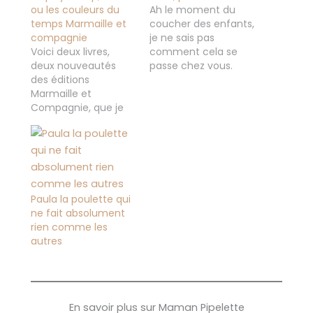
ou les couleurs du
Ah le moment du
temps Marmaille et
coucher des enfants,
compagnie
je ne sais pas
Voici deux livres,
comment cela se
deux nouveautés
passe chez vous.
des éditions
Mais Stitch et Tigrou
Marmaille et
essayent toujours de
Compagnie, que je
gagner quelques
vous présente
minutes avant d'aller
aujourd'hui qui sont
dormir. 10 ou encore
disponibles courant
5 minutes tous les
janvier. Oups y a
soirs, pour eux avec
loup, Coline ou les
ces quelques
couleurs du temps
minutes ils peuvent
Paula la poulette qui
Marmaille et
faire plein de
ne fait absolument
compagnie On
choses...…
rien comme les
commence par oups
autres
il y a loup Les enfants
font tous des
cauchemars
(malheureusement
pour nous…
En savoir plus sur Maman Pipelette