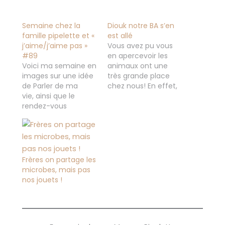
Semaine chez la
Diouk notre BA s’en
famille pipelette et «
est allé
j’aime/j’aime pas »
Vous avez pu vous
#89
en apercevoir les
Voici ma semaine en
animaux ont une
images sur une idée
très grande place
de Parler de ma
chez nous! En effet,
vie, ainsi que le
ils font parti de notre
rendez-vous
famille. Et quand l'un
de Millie « j’aime » de
deux nous quitte...
la semaine Cette
C'est très dur, je
semaine nous avons
n'avais pas encore
appris encore une
réussi à en parler sur
mauvaise nouvelle,
le blog à part sur
Frères on partage les
normalement c'est
instagram, on a
microbes, mais pas
la dernière qu'on
encore…
nos jouets !
attendait,
maintenant pourvu
qu'on nous laisse un
peu tranquille... ( je