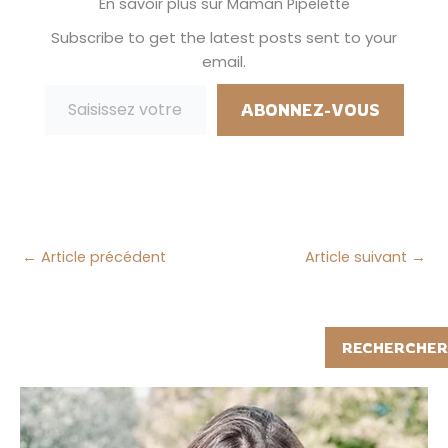
ne peux
En savoir plus sur Maman Pipelette
malheureusement
Subscribe to get the latest posts sent to your
pas en parler sur…
email.
Saisissez votre adresse e-mail…
ABONNEZ-VOUS
←
Article précédent
Article suivant
→
Rechercher
RECHERCHER