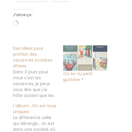
J’aime ça :
Chargement…
Des idées pour
profiter des
vacances scolaires
d’hiver
Dans 3 jours pour
Où es-tu petit
nous c'est les
gustave ?
vacances, je peux
vous dire que j'ai
hâte autant que les
enfants, même si
L’album : On est tous
c'est une autre
uniques
organisation le
La différence celle
temps n'est pas du
qui dérange... on est
tout le même. C'est
dans une société où
important de pouvoir