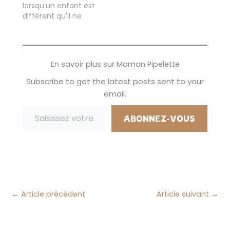
lorsqu'un enfant est
profiter des
différent qu'il ne
vacances... Mais il
rentre pas dans un
faut bien les
moule, il est montré
occuper, trouver des
du doigt! Il est
idées de…
différent, mais nous
En savoir plus sur Maman Pipelette
le sommes tous...
nous sommes
Subscribe to get the latest posts sent to your
uniques! Et je trouve
email.
qu'on ne l'applique
Saisissez votre adresse e-mail…
pas suffisamment
dans nos écoles qui…
ABONNEZ-VOUS
←
Article précédent
Article suivant
→