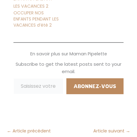
actuels risquent tout
simplement de
OCCUPER NOS
disparaître. Moi aussi,
ENFANTS PENDANT LES
ça me choque. Et
VACANCES d’été 2
pourtant, ce projet
est bel et bien en
préparation.
Aujourd’hui…
En savoir plus sur Maman Pipelette
Subscribe to get the latest posts sent to your
email.
Saisissez votre adresse e-mail…
ABONNEZ-VOUS
←
Article précédent
Article suivant
→