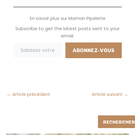
petites bébêtes qui
adorent les cheveux
des enfants étaient
En savoir plus sur Maman Pipelette
déjà présentes dans
sa classe et oui vous
Subscribe to get the latest posts sent to your
l'avez deviné il s'agit
email.
des POUX, ils sont
Saisissez votre adresse e-mail…
déjà là! Rien que de…
ABONNEZ-VOUS
←
Article précédent
Article suivant
→
Rechercher
RECHERCHER