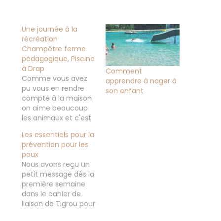
Une journée à la
récréation
Champêtre ferme
pédagogique, Piscine
à Drap
Comment
Comme vous avez
apprendre à nager à
pu vous en rendre
son enfant
compte à la maison
on aime beaucoup
les animaux et c'est
important pour nous
Les essentiels pour la
que nos enfants en
prévention pour les
sachent le plus sur
poux
eux que ce soit les
Nous avons reçu un
animaux de la ferme,
petit message dès la
les animaux de le
première semaine
savane, des animaux
dans le cahier de
de la forêt ou
liaison de Tigrou pour
encore…
nous signaler que les