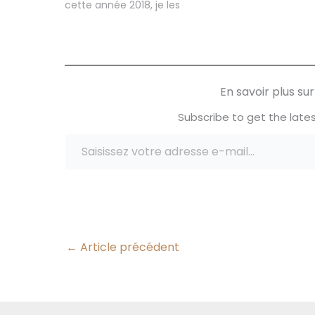
cette année 2018, je les
remercie beaucoup pour leur
confiance! Et chaque mois
vous allez avoir de jolis cadeaux
à gagner!!! Brio est une marque
que l'on affectionne
beaucoup…
En savoir plus s
Subscribe to get the lates
Saisissez votre adresse e-mail…
←
Article précédent