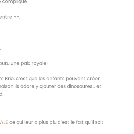
ne compliqué
entre ++,
2
,
foutu une paix royale!
its Brio, c’est que les enfants peuvent créer
aison ils adore y ajouter des dinosaures… et
d.
DALE
ce qui leur a plus plu c’est le fait qu’il soit