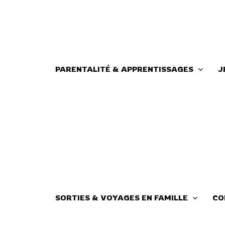
Aller
au
contenu
PARENTALITÉ & APPRENTISSAGES
J
SORTIES & VOYAGES EN FAMILLE
CO