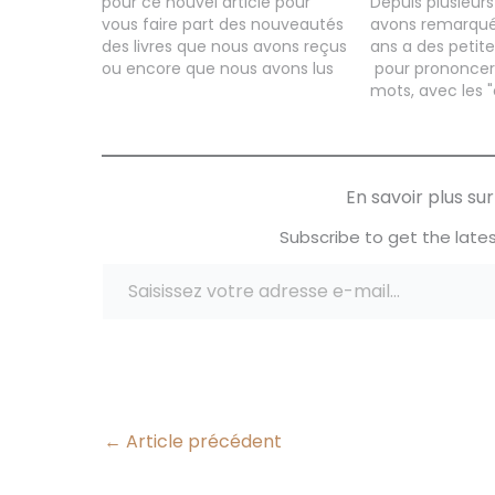
pour ce nouvel article pour
Depuis plusieur
vous faire part des nouveautés
avons remarqué
des livres que nous avons reçus
ans a des petite
ou encore que nous avons lus
pour prononcer
avec les garçons! J'ai reçu
mots, avec les 
encore de très jolis livres ce
les "r", du coup 
mois-ci, avec des sujets aussi
commencé le bi
variés les uns que…
l’orthophoniste 
regrette vraim
En savoir plus s
choix. En effet 
vacances scola
Subscribe to get the lates
avons…
Saisissez votre adresse e-mail…
←
Article précédent