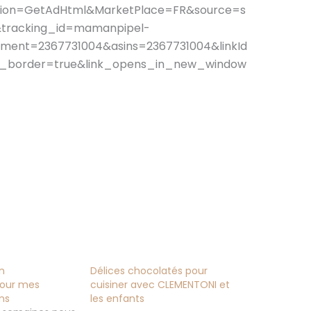
tion=GetAdHtml&MarketPlace=FR&source=s
&tracking_id=mamanpipel-
ent=2367731004&asins=2367731004&linkId
w_border=true&link_opens_in_new_window
n
Délices chocolatés pour
pour mes
cuisiner avec CLEMENTONI et
ns
les enfants