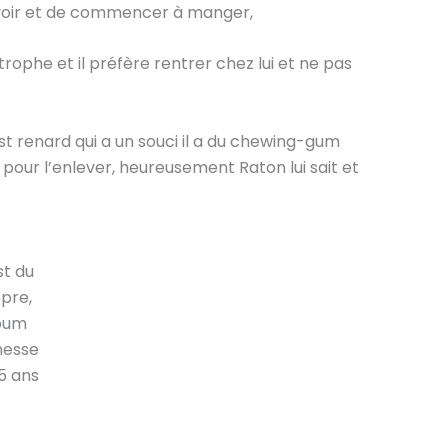
r voir et de commencer à manger,
rophe et il préfère rentrer chez lui et ne pas
st renard qui a un souci il a du chewing-gum
 pour l’enlever, heureusement Raton lui sait et
st du
pre,
bum
nesse
5 ans