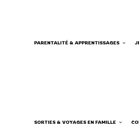
Aller
au
contenu
PARENTALITÉ & APPRENTISSAGES
J
SORTIES & VOYAGES EN FAMILLE
CO