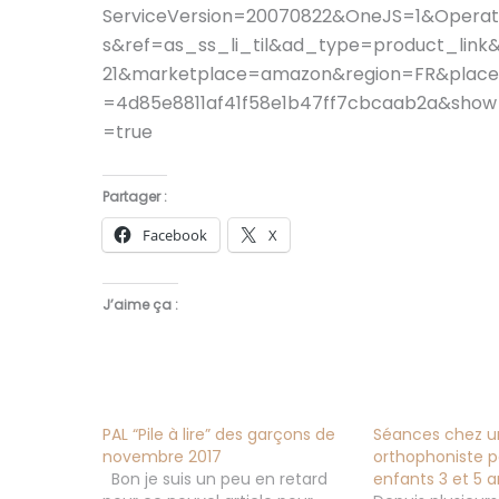
ServiceVersion=20070822&OneJS=1&Opera
s&ref=as_ss_li_til&ad_type=product_link
21&marketplace=amazon&region=FR&placem
=4d85e8811af41f58e1b47ff7cbcaab2a&sho
=true
Partager :
Facebook
X
J’aime ça :
PAL “Pile à lire” des garçons de
Séances chez u
novembre 2017
orthophoniste 
Bon je suis un peu en retard
enfants 3 et 5 a