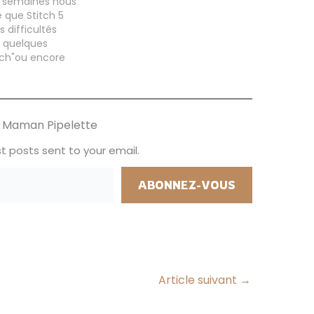
s semaines nous
 que Stitch 5
s difficultés
 quelques
"ch"ou encore
on a
lan chez
et je ne
ent pas mon
ur Maman Pipelette
pendant les
ires quand nous
t posts sent to your email.
ABONNEZ-VOUS
Article suivant
→