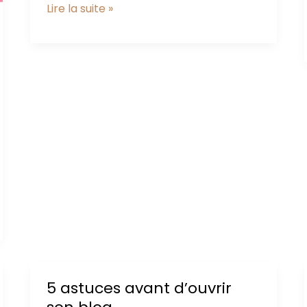
Mon
Lire la suite »
bilan
sur
Maman
pipelette
sur
l’année
2017
5 astuces avant d’ouvrir