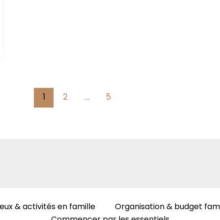
1
2
…
5
eux & activités en famille
Organisation & budget fami
Commencer par les essentiels