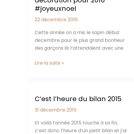
décoration pour 2016
mignonnes
#joyeuxnoel
22 décembre 2016
Cette année on a mis le sapin début
decembre pour le plus grand bonheur
des garçons ils l’attendaient avec une
Joyeux
Lire la suite »
Noël
!
notre
décoration
C’est l’heure du bilan 2015
pour
2016
31 décembre 2015
#joyeuxnoel
Et voilà l’année 2015 touche à sa fin,
c’est donc l’heure d’un petit bilan et j’ai