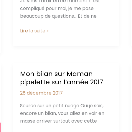
Je vous l’ai dit en ce moment c’est
compliqué pour moi, je me pose
beaucoup de questions… Et de ne
10
Lire la suite »
IDEES
Pour
avoir
l’INSPIRATION
pour
Mon bilan sur Maman
écrire
pipelette sur l’année 2017
28 décembre 2017
Source sur un petit nuage Oui je sais,
encore un bilan, vous allez en voir en
masse arriver surtout avec cette