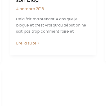
son blog
4 octobre 2016
Cela fait maintenant 4 ans que je
blogue et c’est vrai qu’au début on ne
sait pas trop comment faire et
5
Lire la suite »
astuces
avant
d’ouvrir
son
blog