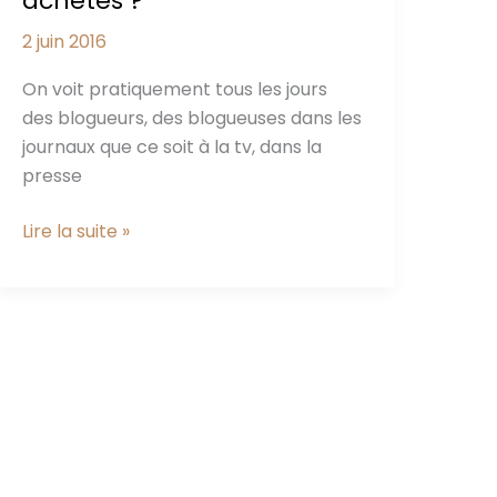
achetés ?
2 juin 2016
On voit pratiquement tous les jours
des blogueurs, des blogueuses dans les
journaux que ce soit à la tv, dans la
presse
Les
Lire la suite »
blogueurs
sont-
ils
achetés
?