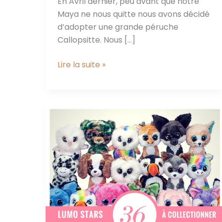
En Avril dernier, peu avant que notre
Maya ne nous quitte nous avons décidé
d’adopter une grande péruche
Callopsitte. Nous […]
On
Lire la suite »
a
adopté
une
Calopsitte