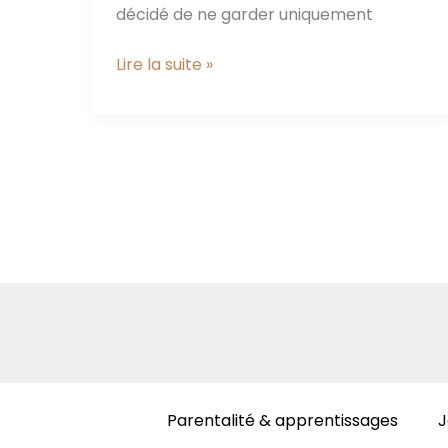
décidé de ne garder uniquement
C’est
Lire la suite »
l’heure
du
bilan
2015
Parentalité & apprentissages
J