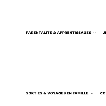
Aller
au
contenu
PARENTALITÉ & APPRENTISSAGES
J
SORTIES & VOYAGES EN FAMILLE
CO