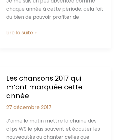
Je me suis un peu absentée comme
chaque année à cette période, cela fait
du bien de pouvoir profiter de
Avant
Lire la suite »
de
bien
commencer
la
nouvelle
Les chansons 2017 qui
année…
m’ont marquée cette
année
27 décembre 2017
J’aime le matin mettre la chaîne des
clips W9 le plus souvent et écouter les
nouveautés ou chanter celles que