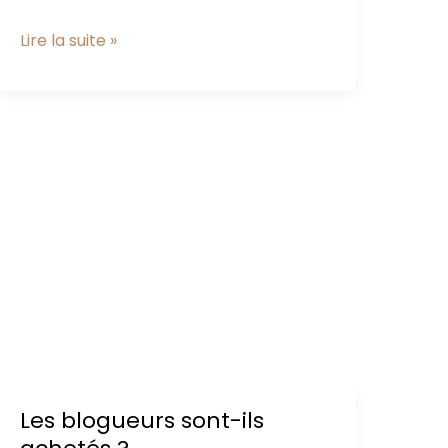
Les
Lire la suite »
chansons
2017
qui
m’ont
marquée
cette
année
Les blogueurs sont-ils