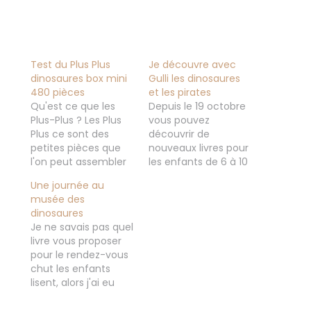
Test du Plus Plus
Je découvre avec
dinosaures box mini
Gulli les dinosaures
480 pièces
et les pirates
Qu'est ce que les
Depuis le 19 octobre
Plus-Plus ? Les Plus
vous pouvez
Plus ce sont des
découvrir de
petites pièces que
nouveaux livres pour
l'on peut assembler
les enfants de 6 à 10
pour faire prendre
ans avec Gulli et les
Une journée au
vie à des créations,
éditions Popcorn.
musée des
des constructions
Gulli l'une des
dinosaures
que nos enfants
chaines Préférée des
Je ne savais pas quel
vont imaginer que
enfants, chez nous
livre vous proposer
ce soit en 2D ou en
c'est celle qu'on
pour le rendez-vous
3D en l'espace de
regarde le plus, "je
chut les enfants
quelques instants
découvre avec Gulli"
lisent, alors j'ai eu
cela prend forme
une collection qui se
l'idée de poser la
pour leur plus…
veut amusante,
question sur la story