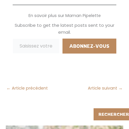
mais…
de mon instagram.
J'hésitais entre deux
En savoir plus sur Maman Pipelette
livres l'un est sur des
recettes, mais aussi
Subscribe to get the latest posts sent to your
de contes et l'autre
email.
est un livre sur les
Saisissez votre adresse e-mail…
dinosaures.…
ABONNEZ-VOUS
←
Article précédent
Article suivant
→
Rechercher
RECHERCHER