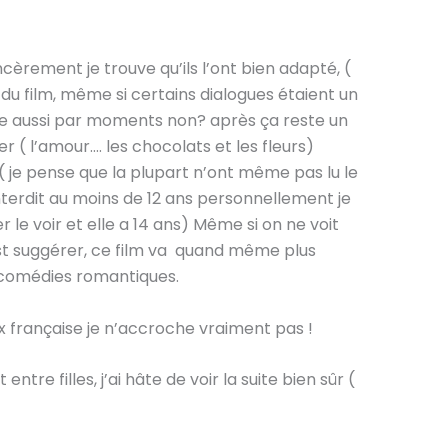
incèrement je trouve qu’ils l’ont bien adapté, (
h du film, même si certains dialogues étaient un
re aussi par moments non? après ça reste un
der ( l’amour…. les chocolats et les fleurs)
 ( je pense que la plupart n’ont même pas lu le
interdit au moins de 12 ans personnellement je
r le voir et elle a 14 ans) Même si on ne voit
est suggérer, ce film va quand même plus
s comédies romantiques.
x française je n’accroche vraiment pas !
re filles, j’ai hâte de voir la suite bien sûr (