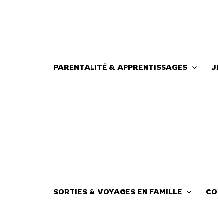
Aller
au
contenu
PARENTALITÉ & APPRENTISSAGES
J
SORTIES & VOYAGES EN FAMILLE
CO