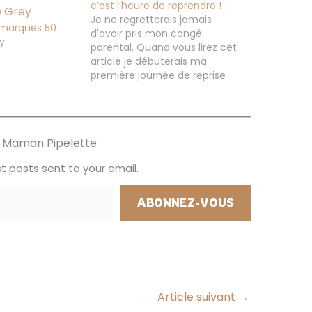
c’est l’heure de reprendre !
Je ne regretterais jamais
emarques 50
d'avoir pris mon congé
y
parental. Quand vous lirez cet
article je débuterais ma
première journée de reprise
après 3 ans de parenthèse à
mon boulot. En effet pendant 3
ans j'ai été maman au foyer, je
ne vous cache pas que j'ai eu
ur Maman Pipelette
des moments de…
t posts sent to your email.
ABONNEZ-VOUS
Article suivant
→