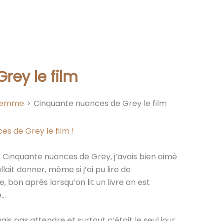
rey le film
Femme
Cinquante nuances de Grey le film
de Cinquante nuances de Grey, j’avais bien aimé
allait donner, même si j’ai pu lire de
, bon après lorsqu’on lit un livre on est
e…
vais pas attendre et surtout c’était le seul jour