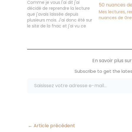
Comme je vous l'ai dit j'ai
décidé de reprendre la lecture
Mes lectures, r
que j'avais laissée depuis
nuances de Gre
plusieurs mois. J'ai donc été sur
le site de la fnac et j'ai vu ce
livre "50 Nuances de Grey" dans
leur top ventes. je l'avais vu
également sur différents blogs
où encore sur instagram…
En savoir plus s
Subscribe to get the lates
Saisissez votre adresse e-mail…
←
Article précédent