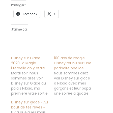
Partager :
Facebook
X
J’aime ça :
Disney sur Glace
100 ans de magie
2020 La Magie
Disney réunis sur une
Éternelle on y était!
patinoire one ice
Mardi soir, nous
Nous sommes allez
sommes allés voir
voir Disney sur glace
Disney sur Glace au
à Nikaia avec mes
palais Nikaia, ma
garçons et leur papa,
première vraie sortie
une soirée à quatre
depuis mon entorse...
comme je les aime. (
Disney sur glace « Au
J'avoue qu'avec les
avec Stitch c'est la
bout de tes rêves »
béquilles ce n'était
deuxième fois que
Il y a quelques mois,