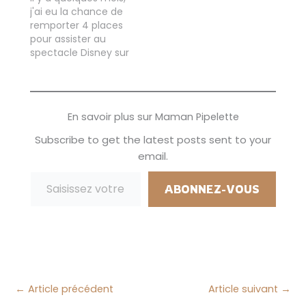
pas évident, mais les
nous y allons, on
j'ai eu la chance de
garçons se sont bien
avait pu voir le
remporter 4 places
occupés de moi! Et
spectacle au bout
pour assister au
je ne voulais pas
de tes rêves) 100 ans
spectacle Disney sur
rater ce moment
de magie Disney
Glace, "Au Bout de
avec eux, nous
réunis…
Tes Rêves," grâce à
sommes tous les…
un concours sur
Facebook. Vous
En savoir plus sur Maman Pipelette
pouvez imaginer à
quel point j'étais
Subscribe to get the latest posts sent to your
impatiente lorsque
email.
j'ai reçu la
Saisissez votre adresse e-mail…
notification que
j'avais gagné ces
ABONNEZ-VOUS
précieuses places."…
←
Article précédent
Article suivant
→