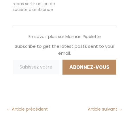
repas sortir un jeu de
aider. Afin de
oublier de jolis films
société d'ambiance
pouvoir…
de…
pour continuer à
passer un bon
moment et pour
tester nos
En savoir plus sur Maman Pipelette
connaissances...
D'ailleurs nous avons
Subscribe to get the latest posts sent to your
reçu il y a
email.
maintenant
Saisissez votre adresse e-mail…
quelques
semaines une jolie
ABONNEZ-VOUS
surprise en effet
CARREFOUR SAVOIRS
LANCE "LE JEU". C'est…
←
Article précédent
Article suivant
→