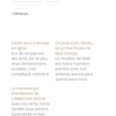
J’aime ça :
5 sites pour s’amuser
On joue avec Mindo,
en ligne!
les p’tites Poules de
Dur de ne pas voir
Blue Orange
ses amis, de ne plus
Le réveillon de Noël
avoir d'interactions
est notre moment
sociales, c'est
préféré avec nos
compliqué, même si
enfants, encore plus
on a nos réseaux
quand nous nous
sociaux! Et vu qu'on
retrouvons tous les 4
Le nouveau jeu
adore jouer au jeux
pour faire « la fête »,
d’ambiance de
de société, ou jeux
nous avons prévu un
CARREFOUR SAVOIR
en tout genre... On a
bon dîner que j’ai
Avec nos amis, notre
essayé de trouver
trouvé chez Picard et
famille nous aimons
différents sites qui
ensuite place aux
aussi après un bon
pouvaient nous
jeux de société, sans