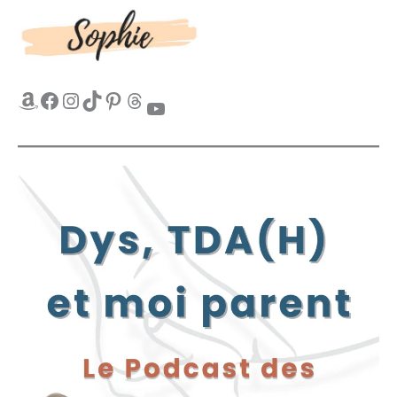
Amazon
Facebook
Instagram
TikTok
Pinterest
Threads
YouTube