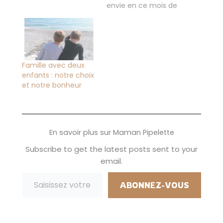
coup je serais seule
envie en ce mois de
avec mes garçons.
mars, ce que je vais
Donc je vais la fêter
pouvoir m'acheter
avec mes deux
(ou pas). On a tous
amoureux, avec
des envies et c'est
mon mari on se fera
vrai que souvent ben
un petit dîner dans la
le budget ne le
Famille avec deux
semaine pour se…
permet pas
enfants : notre choix
souvent... Mon dicton
et notre bonheur
du mois Les…
En savoir plus sur Maman Pipelette
Subscribe to get the latest posts sent to your
email.
Saisissez votre adresse e-mail…
ABONNEZ-VOUS