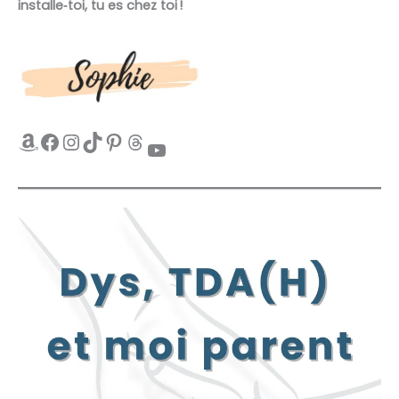
installe‑toi, tu es chez toi !
Amazon
Facebook
Instagram
TikTok
Pinterest
Threads
YouTube