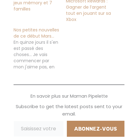
Microsoft Rewards :
jeux mémory et 7
Gagner de l’argent
familles
tout en jouant sur sa
Xbox
Nos petites nouvelles
de ce début Mars…
En quinze jours il s'en
est passé des
choses... Je vais
commencer par
mon j'aime pas, en
effet la grippe a
débarqué chez nous
et a duré plus d'une
semaine elle a mis à
En savoir plus sur Maman Pipelette
plat les garçons (
heureusement nous
Subscribe to get the latest posts sent to your
n'avons pas été
email.
malade) On essaye
Saisissez votre adresse e-mail…
avec mon équipe
#teamsocca de…
ABONNEZ-VOUS