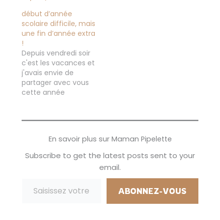
magie que dégage
cette fin d'année et
début d’année
j'essaye de la
scolaire difficile, mais
préserver un
une fin d’année extra
maximum la
!
maison. Et je peux
Depuis vendredi soir
compter sur de jolis
c'est les vacances et
livres pour m'y aider
j'avais envie de
que ce soit pour mes
partager avec vous
enfants,…
cette année
scolaire... Comme je
vous l'avais expliqué
en début d'année
scolaire, pour Stitch
En savoir plus sur Maman Pipelette
cela n'a pas été du
tout évident. La
Subscribe to get the latest posts sent to your
maîtresse l'a vite vu
email.
parce qu'il ne faisait
Saisissez votre adresse e-mail…
que pleurer, il ne
voulait pas aller…
ABONNEZ-VOUS