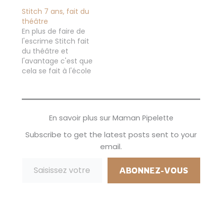
maternelle le 3
Stitch 7 ans, fait du
septembre dernier,
théâtre
mais avec mon
En plus de faire de
mari, après avoir
l'escrime Stitch fait
posé le pour et le
du théâtre et
contre on a décidé
l'avantage c'est que
qu'il était encore
cela se fait à l'école
trop tôt pour lui de
pendant la pause de
d'aller à l'école... Alors
midi. Stitch 7 ans 1/2,
oui je sais, il…
manque de
confiance en lui ! Et
En savoir plus sur Maman Pipelette
oui les chiens ne font
pas des chats, j'étais
Subscribe to get the latest posts sent to your
pareille et je le suis
email.
encore!…
Saisissez votre adresse e-mail…
ABONNEZ-VOUS