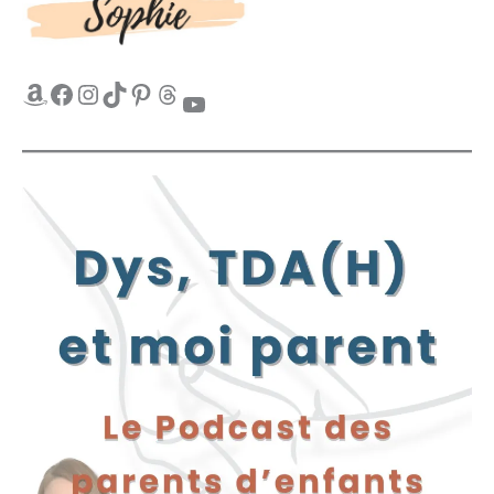
Amazon
Facebook
Instagram
TikTok
Pinterest
Threads
YouTube