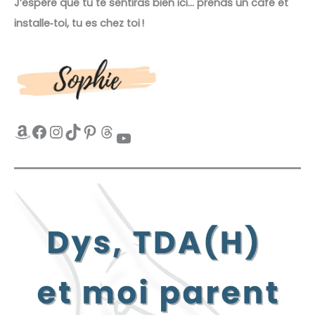
J’espère que tu te sentiras bien ici… prends un café et
installe‑toi, tu es chez toi !
Amazon
Facebook
Instagram
TikTok
Pinterest
Threads
YouTube