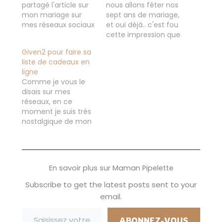
partagé l'article sur
nous allons fêter nos
mon mariage sur
sept ans de mariage,
mes réseaux sociaux
et oui déjà.. c'est fou
il restera l'un des plus
cette impression que
beaux jours de nos
c'était hier, et nous
Given2 pour faire sa
vies Les mariages
voilà maintenant
liste de cadeaux en
restent des
mariés, avec deux
ligne
moments de
adorables petits
Comme je vous le
bonheurs de joie et
garçons, C'était un 17
disais sur mes
le plus souvent il faut
juillet où l'on s'est
réseaux, en ce
bien un an pour tout
réunis pendant deux
moment je suis très
préparer (petite info
jours de folie, pour
nostalgique de mon
nous avons mis…
ma part j'ai eu le…
mariage, cette
année on va fêter
nos 8 ans, c'est fou
déjà... De plus j'ai une
En savoir plus sur Maman Pipelette
collègue qui est en
pleins préparatifs de
Subscribe to get the latest posts sent to your
mariage, qui me
email.
montre ses
Saisissez votre adresse e-mail…
décorations, ses
recherches du lieu…
ABONNEZ-VOUS