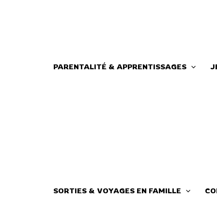
Aller
au
contenu
PARENTALITÉ & APPRENTISSAGES
J
SORTIES & VOYAGES EN FAMILLE
CO