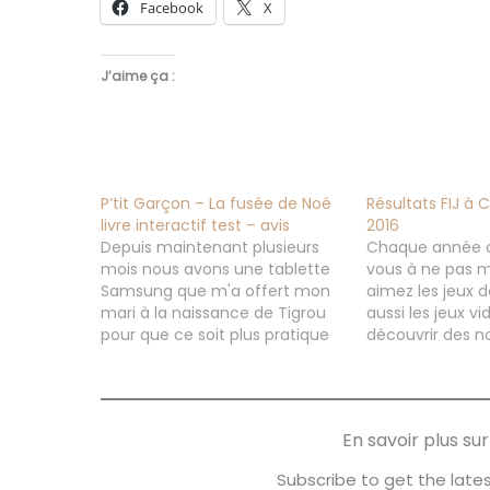
Facebook
X
J’aime ça :
P’tit Garçon – La fusée de Noé
Résultats FIJ à 
livre interactif test – avis
2016
Depuis maintenant plusieurs
Chaque année c
mois nous avons une tablette
vous à ne pas m
Samsung que m'a offert mon
aimez les jeux d
mari à la naissance de Tigrou
aussi les jeux v
pour que ce soit plus pratique
découvrir des n
pour moi si je veux aller sur le
mais aussi jouer
net dans la journée, mais
on eu du succès
cette tablette je l'a partage
dernière ou qui 
maintenant avec Stitch 3 ans
les mois à venir
En savoir plus s
qui aime…
présentait…
Subscribe to get the lates