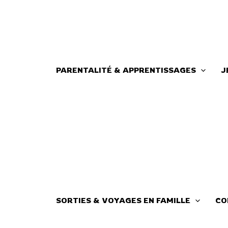
Aller
au
contenu
PARENTALITÉ & APPRENTISSAGES
J
SORTIES & VOYAGES EN FAMILLE
CO