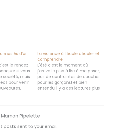
Cannes As d’or
La violence à l’école déceler et
comprendre
'est le rendez-
L'été c'est le moment où
anquer si vous
j'arrive le plus à lire à me poser,
e société, mais
pas de contraintes de coucher
idéos pour venir
pour les garçons! et bien
ouveautés,
entendu il y a des lectures plus
 à des jeux qui
légères que d'autres. Ce livre
 l'année
dont je vais vous parler m'a
vont sortir dans
touchée et je pense qu'il est à
 ! On vous
lire pour…
ur Maman Pipelette
t posts sent to your email.