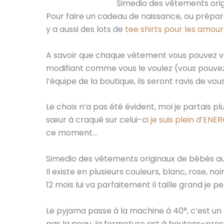
Simedio des vêtements ori
Pour faire un cadeau de naissance, ou prépare
y a aussi des lots de
tee shirts pour les amou
A savoir que chaque vêtement vous pouvez vou
modifiant comme vous le voulez (vous pouvez
l’équipe de la boutique, ils seront ravis de vous
Le choix n’a pas été évident, moi je partais p
sœur à craqué sur celui-ci
je suis plein d’ENE
ce moment…
Simedio des vêtements originaux de bébés a
Il existe en plusieurs couleurs, blanc, rose, noir
12 mois lui va parfaitement il taille grand je p
Le pyjama passe à la machine à 40°, c’est un ti
pas la peau, la fermeture est à boutons-press