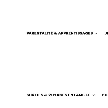
Aller
au
contenu
PARENTALITÉ & APPRENTISSAGES
J
SORTIES & VOYAGES EN FAMILLE
CO