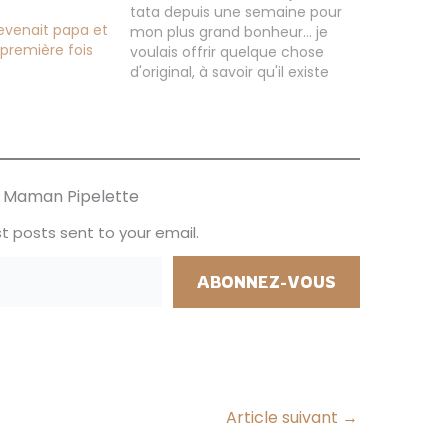
tata depuis une semaine pour
devenait papa et
mon plus grand bonheur... je
première fois
voulais offrir quelque chose
d'original, à savoir qu'il existe
des boxs que l'on peut acheter
directement sur différents
sites, nous on a préféré la faire
nous-même! Et oui ma sœur
et son chéri sont maintenant…
ur Maman Pipelette
t posts sent to your email.
ABONNEZ-VOUS
Article suivant
→