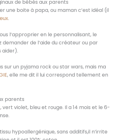
ginaux de bébés aux parents
r une boite à papa, ou maman c’est idéal (il
reux
.
s l’approprier en le personnalisant, le
 demander de l’aide du créateur ou par
 aider).
lus sur un pyjama rock ou star wars, mais ma
RGIE
, elle me dit il lui correspond tellement en
ux parents
, vert violet, bleu et rouge. Il a 14 mois et le 6-
ense.
ssu hypoallergénique, sans additifs,il n’irrite
ion et il est 100% coton.