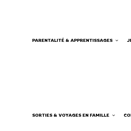
Aller
au
contenu
PARENTALITÉ & APPRENTISSAGES
J
SORTIES & VOYAGES EN FAMILLE
CO