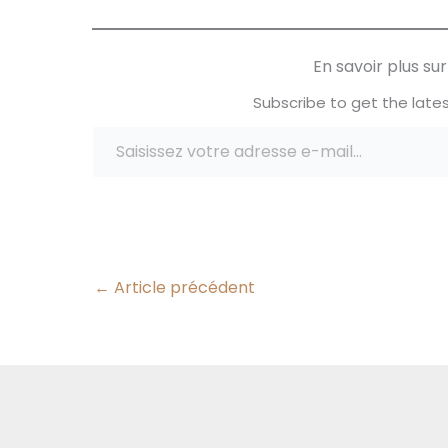
ma couleur préférée étant le
bleu vous comprendrez
pourquoi, bon je ne vous cache
En savoir plus s
pas que ce n'est pas évident…
Subscribe to get the lates
Saisissez votre adresse e-mail…
←
Article précédent