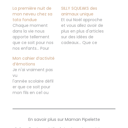
La première nuit de
SILLY SQUEAKS des
mon neveu chez sa
animaux unique
tata fondue
Et oui Noël approche
Chaque moment
et vous allez avoir de
dans la vie nous
plus en plus d'articles
apporte tellement
sur des idées de
que ce soit pour nos
cadeaux... Que ce
nos enfants... Pour
soit pour vous, pour
mon filleul et depuis
vos proches, mais
Mon cahier d’activité
peu pour mon neveu
aussi pour vos
d’émotions
d'amour qui a eu 8
enfants sur
Je n'ai vraiment pas
mois! C'est fou
différents blogs dont
vu
comme à chaque
le mien. Mais je vais
l'année scolaire défil
fois on prend une
essayer de ne pas
er que ce soit pour
bonne dose d'amour!
trop en faire non
mon fils en ce1 ou
Avec ma soeur et
plus, pour…
encore pour la
mon beau frère on…
dernière année de
maternelle de mon
tigrou C'est fou
En savoir plus sur Maman Pipelette
comme le temps
passe vite ! Je