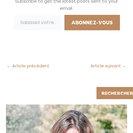
Subscribe to get the latest posts sent to your
commence donc à
email.
trouver des idées
Saisissez votre adresse e-mail…
pour les occuper
pendant les grandes
ABONNEZ-VOUS
vacances qui
arrivent à…
←
Article précédent
Article suivant
→
Rechercher
RECHERCHER