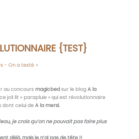
OLUTIONNAIRE {TEST}
s - On a testé
ner au concours
magicbed
sur le blog
A la
 joli lit « parapluie » qui est révolutionnaire
s dont celui de
A la mersi.
eau, je crois qu’on ne pouvait pas faire plus
t déjà, mais je n’ai pas de tête !!