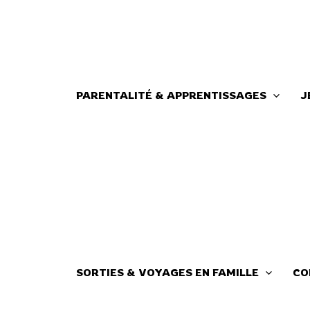
Aller
au
contenu
PARENTALITÉ & APPRENTISSAGES
J
SORTIES & VOYAGES EN FAMILLE
CO