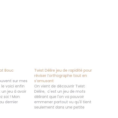
hat Bouc
Twist Délire jeu de rapidité pour
réviser l’orthographe tout en
souvent sur mes
s’amusant
le voici enfin
On vient de découvrir Twist
t un jeu à avoir
Délire, c'est un jeu de mots
 soi ! Mon
délirant que l'on va pouvoir
au dernier
emmener partout vu qu'il tient
ional des jeux
seulement dans une petite
 parce qu'il a
pochette/boite. Twist Délire est
rupture. Et
bien plus qu'un simple jeu, en