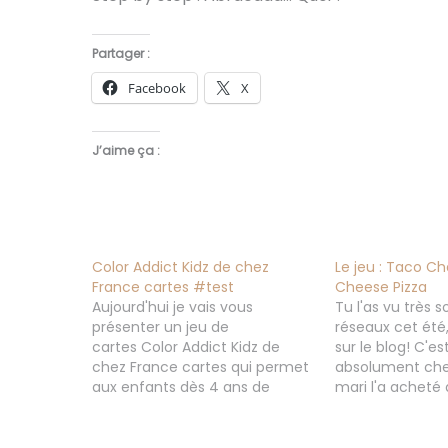
Partager :
Facebook
X
J’aime ça :
Color Addict Kidz de chez
Le jeu : Taco C
France cartes #test
Cheese Pizza
Aujourd'hui je vais vous
Tu l'as vu très 
présenter un jeu de
réseaux cet été, 
cartes Color Addict Kidz de
sur le blog! C'es
chez France cartes qui permet
absolument chez
aux enfants dès 4 ans de
mari l'a acheté 
s'adonner aux joies des jeux de
festival internat
rapidité avec des formes et
et heureusement
des couleurs. Que ce soit en
été très vite en 