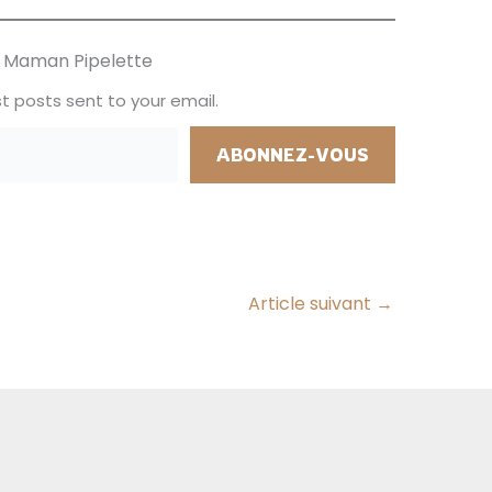
il m'a…
effet grâce à lui les enfants
dès 7 ans vont pouvoir réviser,
ur Maman Pipelette
apprendre l'orthographe tout…
t posts sent to your email.
ABONNEZ-VOUS
Article suivant
→