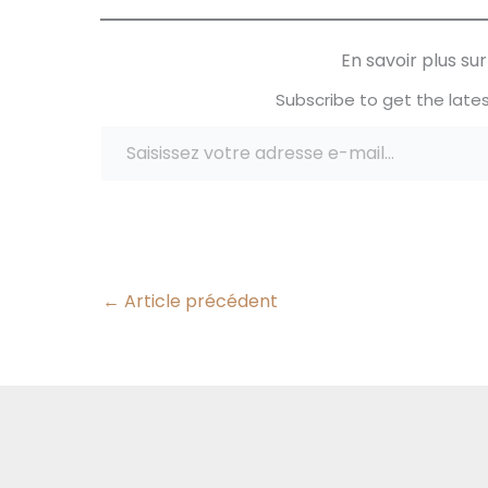
famille, ou chez les grands
pourtant quand 
parents ils vont pouvoir
En savoir plus s
l'emmener de partout ! Dans…
Subscribe to get the lates
Saisissez votre adresse e-mail…
←
Article précédent