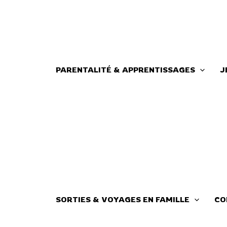
Aller
au
contenu
PARENTALITÉ & APPRENTISSAGES
J
SORTIES & VOYAGES EN FAMILLE
CO