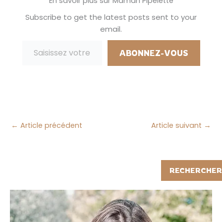
En savoir plus sur Maman Pipelette
leur faire, j'ai fait de
nombreuses
Subscribe to get the latest posts sent to your
recherches sur
email.
internet pour essayer
Saisissez votre adresse e-mail…
de me donner des
idées parce que
ABONNEZ-VOUS
voulais…
←
Article précédent
Article suivant
→
Rechercher
RECHERCHER