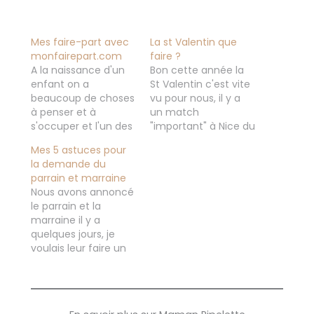
Mes faire-part avec
La st Valentin que
monfairepart.com
faire ?
A la naissance d'un
Bon cette année la
enfant on a
St Valentin c'est vite
beaucoup de choses
vu pour nous, il y a
à penser et à
un match
s'occuper et l'un des
"important" à Nice du
plus "importants"
coup je serais seule
Mes 5 astuces pour
c'est de trouver le
avec mes garçons.
la demande du
faire part pour
Donc je vais la fêter
parrain et marraine
annoncer
avec mes deux
Nous avons annoncé
officiellement la
amoureux, avec
le parrain et la
venue de son bébé
mon mari on se fera
marraine il y a
dans sa famille. J'ai
un petit dîner dans la
quelques jours, je
longtemps hésité au
semaine pour se…
voulais leur faire un
départ pour la
cadeau spécial qu'ils
naissance de Stitch
garderont en
je voulais le…
souvenir. Avant de
trouver ce que j'allais