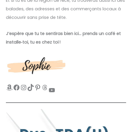
Et si tu es de la région de Nice, tu trouveras aussi ici des
balades, des adresses et des commerçants locaux à
découvrir sans prise de tête.
J’espère que tu te sentiras bien ici… prends un café et
installe‑toi, tu es chez toi !
Amazon
Facebook
Instagram
TikTok
Pinterest
Threads
YouTube