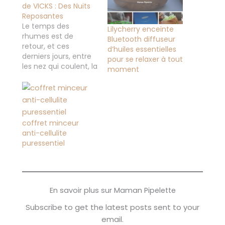
de VICKS : Des Nuits
Reposantes
Le temps des
Lilycherry enceinte
rhumes est de
Bluetooth diffuseur
retour, et ces
d’huiles essentielles
derniers jours, entre
pour se relaxer à tout
les nez qui coulent, la
moment
toux et les maux de
gorge, nos nuits ne
sont pas de tout
repos. C'est alors que
j'ai reçu
coffret minceur
l'humidificateur Ultra
anti-cellulite
Sonic SweetDreams
puressentiel
de VICKS. Ne vous
méprenez pas, je ne
vais pas…
En savoir plus sur Maman Pipelette
Subscribe to get the latest posts sent to your
email.