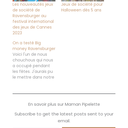
Les nouveautés jeux
Jeux de société pour
de société de
Halloween dès 5 ans
Ravensburger au
festival international
des jeux de Cannes
2023
On a testé Big
money Ravensburger
Voici l'un de nous
chouchous qui nous
a occupé pendant
les fêtes. J'aurais pu
le mettre dans notre
top 5 sélection de
jeux de société, mais
je ne l'ai eu que
courant décembre,
En savoir plus sur Maman Pipelette
donc je voulais
attendre encore
Subscribe to get the latest posts sent to your
quelques parties
email.
pour voir! En effet on
Saisissez votre adresse e-mail…