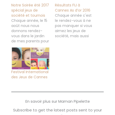
Notre Soirée été 2017
Résultats FIJ à
spécial jeux de
Cannes As d’or 2016
société et tournois
Chaque année c'est
Chaque année, le 15
le rendez-vous à ne
août nous nous
pas manquer si vous
donnons rendez-
aimez les jeux de
vous dans le jardin
société, mais aussi
de mes parents pour
les jeux vidéos pour
faire une soirée jeux
venir découvrir des
de société entre
nouveautés, mais
famille et amis au
aussi jouer à des jeux
clair de lune. Nous
qui on eu du succès
adorons organiser
l'année
avec mon mari ce
dernière ou qui vont
Festival International
genre d’événement,
sortir dans les mois à
des Jeux de Cannes
c'est à la fois
venir ! On vous
convivial et on
présentait…
s'amuse bien et on…
En savoir plus sur Maman Pipelette
Subscribe to get the latest posts sent to your